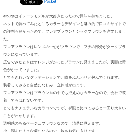
Pocket
erougeはイメージモデルが大好きだったので興味を持ちました。
ネットで調べてみたところカラーもデザインも魅力的で口コミサイトで
の評判も良かったので、フレアブラウンとシックブラウンを注文しまし
た。
フレアブラウンはレンズの中心がブラウンで、フチの部分がダークブラ
ウンになっています。
広告でみたときはオレンジがかったブラウンに見えましたが、実際は黄
色がかっていました。
とてもきれいなグラデーションで、瞳をふんわりと包んでくれます。
装着してみると自然になじみ、立体感が出ます。
フレアブラウンはブラウン系の中でも控えめなカラーなので、会社で装
着してもばれないです。
とてもナチュラルなカラコンですが、裸眼と比べてみると一回り大きい
ことがわかります。
透明感のあるベージュブラウンなので、清楚に見えます。
少し潤んだような瞳になるので、彼もお気に入りです。