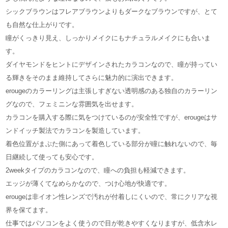
シックブラウンはフレアブラウンよりもダークなブラウンですが、とて
も自然な仕上がりです。
瞳がくっきり見え、しっかりメイクにもナチュラルメイクにも合いま
す。
ダイヤモンドをヒントにデザインされたカラコンなので、瞳が持ってい
る輝きをそのまま維持してさらに魅力的に演出できます。
erougeのカラーリングは主張しすぎない透明感のある独自のカラーリン
グなので、フェミニンな雰囲気を出せます。
カラコンを購入する際に気をつけているのが安全性ですが、erougeはサ
ンドイッチ製法でカラコンを製造しています。
着色位置がまぶた側にあって着色している部分が瞳に触れないので、毎
日継続して使っても安心です。
2weekタイプのカラコンなので、瞳への負担も軽減できます。
エッジが薄くてなめらかなので、つけ心地が快適です。
erougeは非イオン性レンズで汚れが付着しにくいので、常にクリアな視
界を保てます。
仕事ではパソコンをよく使うので目が乾きやすくなりますが、低含水レ