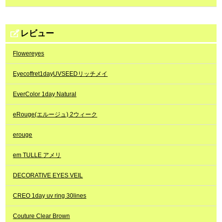
レビュー
Flowereyes
Eyecoffret1dayUVSEEDリッチメイ
EverColor 1day Natural
eRouge(エルージュ) 2ウィーク
erouge
em TULLE アメリ
DECORATIVE EYES VEIL
CREO 1day uv ring 30lines
Couture Clear Brown