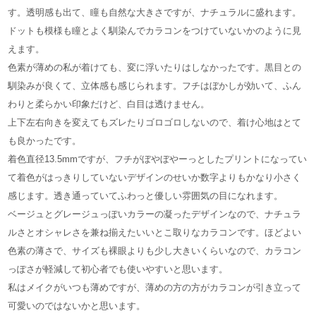
す。透明感も出て、瞳も自然な大きさですが、ナチュラルに盛れます。
ドットも模様も瞳とよく馴染んでカラコンをつけていないかのように見
えます。
色素が薄めの私が着けても、変に浮いたりはしなかったです。黒目との
馴染みが良くて、立体感も感じられます。フチはぼかしが効いて、ふん
わりと柔らかい印象だけど、白目は透けません。
上下左右向きを変えてもズレたりゴロゴロしないので、着け心地はとて
も良かったです。
着色直径13.5mmですが、フチがぼやぼやーっとしたプリントになってい
て着色がはっきりしていないデザインのせいか数字よりもかなり小さく
感じます。透き通っていてふわっと優しい雰囲気の目になれます。
ベージュとグレージュっぽいカラーの凝ったデザインなので、ナチュラ
ルさとオシャレさを兼ね揃えたいいとこ取りなカラコンです。ほどよい
色素の薄さで、サイズも裸眼よりも少し大きいくらいなので、カラコン
っぽさが軽減して初心者でも使いやすいと思います。
私はメイクがいつも薄めですが、薄めの方の方がカラコンが引き立って
可愛いのではないかと思います。