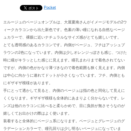
Pocket
エルージュのベージュオンブルは、大屋夏南さんがイメージモデルの2ウ
ィークカラコンから出た新色です。色素の薄い瞳になれる自然なベージ
ュカラーで、裸眼に近いナチュラルなサイズ感がとても嬉しいです。
とても透明感のあるカラコンです。内側がベージュ、フチはアッシュブ
ラウンの2色になっています。内側は少しオレンジっぽさも感じ、つけた
時に瞳がキラッとした感じに見えます。瞳孔まわりまで着色されてない
ですが、内側の色がかなり薄づきなので着色範囲も狭く見えます。内側
は中心に向かうに連れてドットが小さくなっています。フチ、内側とも
にギザギザ模様があります。
手にとって透かして見ると、内側のベージュは指の色と同化して見えに
くくなります。ギザギザ模様も全体的にあまりよく分からないです。レ
ンズは他のカラコンに比べると柔らかめで、目に負担が無さそうなのが
嬉しくてお出かけの際はよく使います。
装着すると全体的にベージュ系になります。ベージュとグレージュのグ
ラデーションカラーで、瞳孔回りは少し明るいベージュになっていま