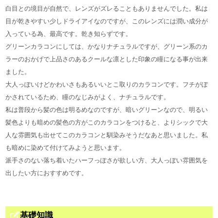
白目との境目が自然で、レンズがズレることもありませんでした。私は
目が乾きやすい少しドライアイなのですが、このレンズには潤い成分が
入っている為、最高です。乾き知らずです。
グリーンカラコンにしては、かなりナチュラルですが、グリーン系のカ
ラーのおかげで上品さのあるクールな凛とした印象の瞳になる事が出来
ました。
大人っぽいけどかわいさもあるいいとこ取りのカラコンです。フチがぼ
かされているため、瞳のなじみがよく、ナチュラルです。
私は普段から髪の色は明るめなのですが、暗いグリーンなので、明るい
髪色よりも暗めの髪色の方がこのカラコンをつけると、よりシックで大
人な雰囲気も出せてこのカラコンと馴染みそうだなあと思いました。私
も暗めに染めて付けてみようと思います。
派手さのない落ち着いたハーフっぽさが欲しい方、大人っぽい雰囲気を
出したい方におすすめです。
基礎知識