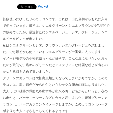
Pocket
普段使いにぴったりのカラコンです。これは、出た当初からお気に入り
で使っています。最初は、シエルグリーンとシエルブラウンの2色展開で
の販売でしたが、最近新たにシエルベージュ、シエルグレージュ、シエ
ルペールピンクが出ました。
私はシエルグリーンとシエルブラウン、シエルグレージュを試しまし
た。でも最初から使っているシエルグリーンが一番気に入ってます。
イメージモデルの小松菜奈ちゃんが好きで、こんな風になりたいと思っ
たのが最初で、暗めのグリーンだとミステリアスな綺麗な感じが出るの
かなと挑戦を込めて買いました。
グリーンのカラコンは大抵爬虫類ぽくなってしまいがちですが、このカ
ラコンは、深い緑色だからか付けたらシックな印象の瞳になりました。
大人っぽい独特の雰囲気を出す事が出来る為、どちからというと、夜の
お出かけ、パーティーシーンなどに合うと思いました。普通グリーンカ
ラコンは、ハーフカラコンをイメージしますが、このカラコンはハーフ
感よりも大人っぽさを出してくれるようです。