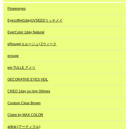
Flowereyes
Eyecoffret1dayUVSEEDリッチメイ
EverColor 1day Natural
eRouge(エルージュ) 2ウィーク
erouge
em TULLE アメリ
DECORATIVE EYES VEIL
CREO 1day uv ring 30lines
Couture Clear Brown
Claire by MAX COLOR
artiral (アーティラル)